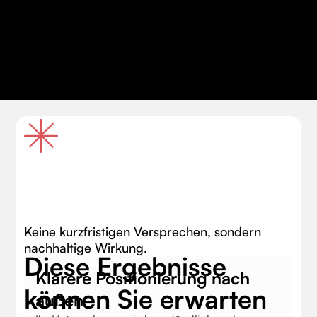
Flir A6450 Anwendungsvideos
MEHR
Videoproduktion für einen der führenden
ERFAHREN
Thermografie-Hersteller weltweit
Keine kurzfristigen Versprechen, sondern
nachhaltige Wirkung.
Diese Ergebnisse
Klarere Positionierung nach
können Sie erwarten
außen