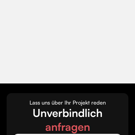
Arbeiten Sie nur in Dresden?
Nein. Unser Schwerpunkt liegt in
Dresden und Sachsen, aber wir
arbeiten deutschlandweit – auch
vollständig remote. Persönliche
Termine und Besprechungen bieten
wir für Kunden in Dresden und
Umgebung jederzeit an.
Lass uns über Ihr Projekt reden
Unverbindlich
anfragen