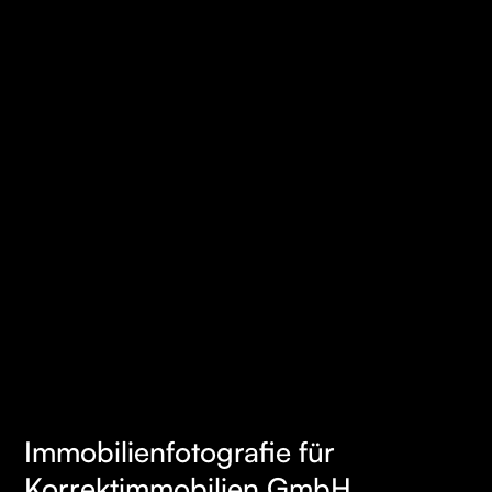
Immobilienfotografie für
MEHR
Korrektimmobilien GmbH