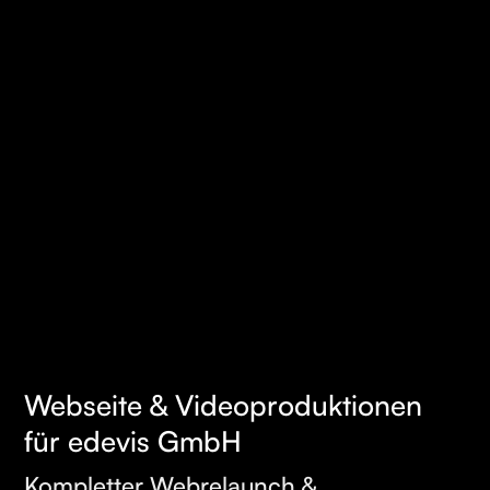
Webseite & Videoproduktionen
MEHR
für edevis GmbH
ERFAHREN
Kompletter Webrelaunch &