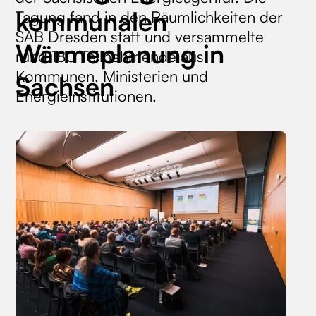
kommunalen
Tagung fand in den Räumlichkeiten der
SAB Dresden statt und versammelte
Wärmeplanung in
rund 180 Teilnehmende aus
Kommunen, Ministerien und
Sachsen
Energieinstitutionen.