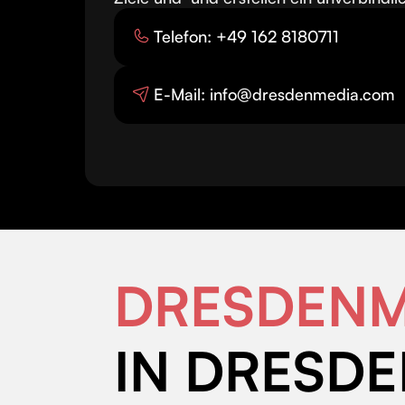
Telefon: +49 162 8180711
E-Mail: info@dresdenmedia.com
DRESDENM
IN DRESDE