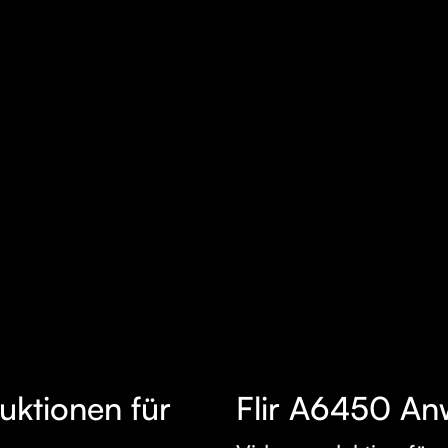
uktionen für
Flir A6450 A
MEHR
ERFAHREN