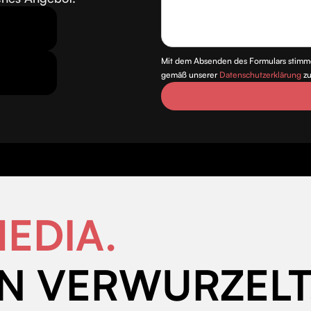
Mit dem Absenden des Formulars stimm
gemäß unserer
Datenschutzerklärung
zu
EDIA.
N VERWURZELT