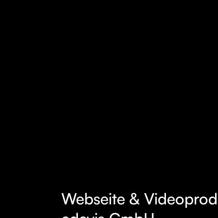
Webseite & Videoprod
MEHR
ERFAHREN