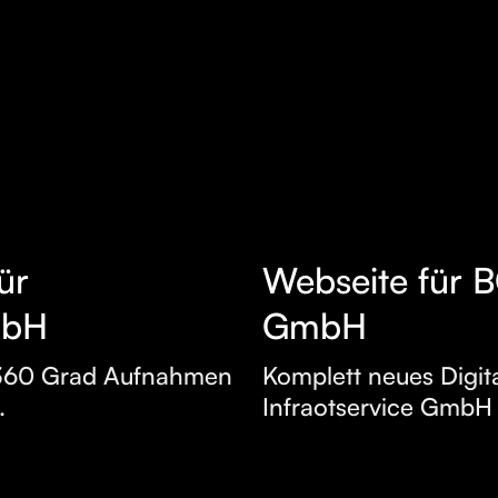
ür
Webseite für B
MEHR
mbH
GmbH
ERFAHREN
e 360 Grad Aufnahmen
Komplett neues Digita
.
Infraotservice GmbH