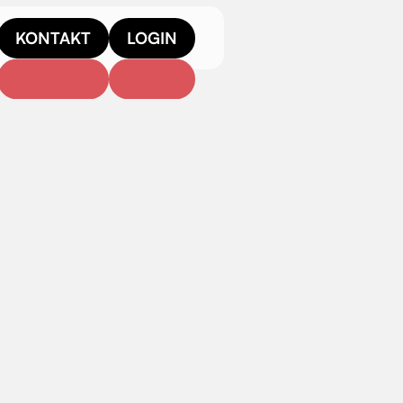
KONTAKT
LOGIN
s für Unternehmen
nehmenskommunikation
I
, die Produkte oder Dienstleistungen
Ein