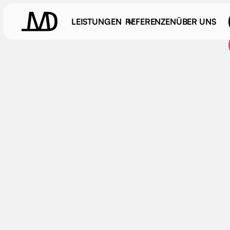
LEISTUNGEN
REFERENZEN
ÜBER UNS
Erklärvideo
Zentrales Element moderner Unter
November 13, 2025
Einleitung
Erklärvideos
, kurze, prägnante Filme