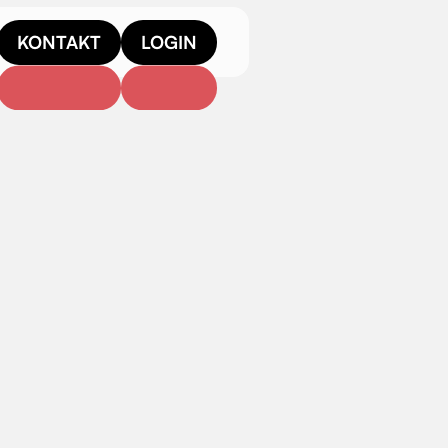
KONTAKT
LOGIN
ahmen bearbeiten
oPro-Footage in DaVinci Resolve optimieren
Inhal
hmen bearbeiten
für Schritt, wie sich GoPro-Aufnahmen
Video: 