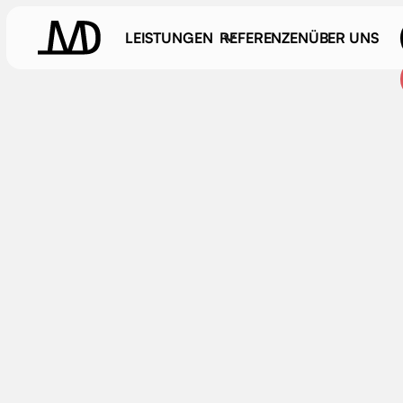
LEISTUNGEN
REFERENZEN
ÜBER UNS
GoPro-Aufn
Von der Actioncam zum Profi-Clip: G
September 11, 2025
Video: GoPro Aufna
In diesem Beitrag zeigen wir Schritt 